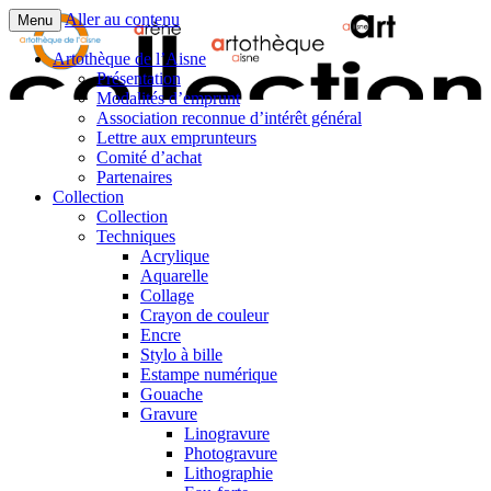
Aller au contenu
Menu
Artothèque de l’Aisne
Présentation
Modalités d’emprunt
Association reconnue d’intérêt général
Lettre aux emprunteurs
Comité d’achat
Partenaires
Collection
Collection
Techniques
Acrylique
Aquarelle
Collage
Crayon de couleur
Encre
Stylo à bille
Estampe numérique
Gouache
Gravure
Linogravure
Photogravure
Lithographie​