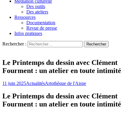
Médiation culturelle
Des outils
Des ateliers
Ressources
Documentation
Revue de presse
Infos pratiques
Rechercher :
L'art s'invite chez vous…
Artothèque de l'Aisne
Le Printemps du dessin avec Clément
Fourment : un atelier en toute intimité
11 juin 2025
Actualités
Artothèque de l'Aisne
Le Printemps du dessin avec Clément
Fourment : un atelier en toute intimité