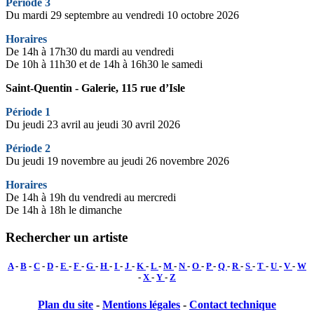
Période 3
Du mardi 29 septembre au vendredi 10 octobre 2026
Horaires
De 14h à 17h30 du mardi au vendredi
De 10h à 11h30 et de 14h à 16h30 le samedi
Saint-Quentin - Galerie, 115 rue d’Isle
Période 1
Du jeudi 23 avril au jeudi 30 avril 2026
Période 2
Du jeudi 19 novembre au jeudi 26 novembre 2026
Horaires
De 14h à 19h du vendredi au mercredi
De 14h à 18h le dimanche
Rechercher un artiste
A
-
B
-
C
-
D
-
E
-
F
-
G
-
H
-
I
-
J
-
K
-
L
-
M
-
N
-
O
-
P
-
Q
-
R
-
S
-
T
-
U
-
V
-
W
-
X
-
Y
-
Z
Plan du site
-
Mentions légales
-
Contact technique