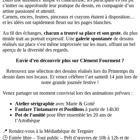
s’initier ou approfondir leur pratique du dessin, en compagnie d’un
artiste passionné et attentif.
Carnets, encres, feutres, pinceaux et crayons étaient à disposition…
et les idées ont rapidement fleuri sur les pages blanches.
Au fil des échanges,
chacun a trouvé sa place et son geste
, du plus
timide trait au portrait expressif. Une
galerie spontanée
de dessins
réalisés sur place s’est même improvisée sur les murs, offrant un bel
aperçu de la diversité des regards.
Envie d’en découvrir plus sur Clément Fourment ?
Retrouvez une sélection des dessins réalisés lors du Printemps du
dessin dans nos locaux. Et venez célébrer l’art samedi 14 juin lors de
notre grande journée festive !
Venez partager un moment convivial lors des animations prévues :
Atelier sérigraphie
avec Marie & Gotié
Fanfare Tintamarre et Postillons
à partir de 14h30
Pot de l’amitié
pour fêter ensemble les 20 ans de
l’Artothèque
📍 Rendez-vous à la Médiathèque de Tergnier
🕒 Entrée libre – Tout public – Prêt d’œuvres de 10h à 12h et de