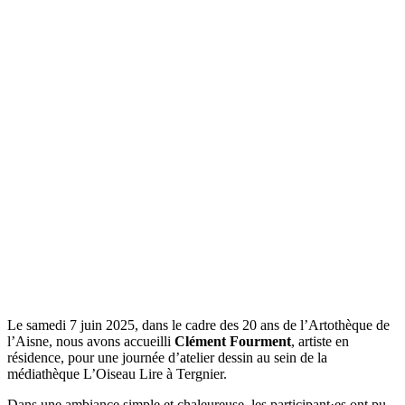
Le samedi 7 juin 2025, dans le cadre des 20 ans de l’Artothèque de
l’Aisne, nous avons accueilli
Clément Fourment
, artiste en
résidence, pour une journée d’atelier dessin au sein de la
médiathèque L’Oiseau Lire à Tergnier.
Dans une ambiance simple et chaleureuse, les participant·es ont pu