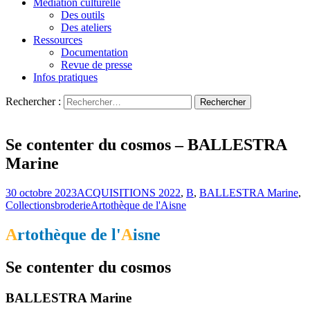
Médiation culturelle
Des outils
Des ateliers
Ressources
Documentation
Revue de presse
Infos pratiques
Rechercher :
L'art s'invite chez vous…
Artothèque de l'Aisne
Se contenter du cosmos – BALLESTRA
Marine
30 octobre 2023
ACQUISITIONS 2022
,
B
,
BALLESTRA Marine
,
Collections
broderie
Artothèque de l'Aisne
A
rtothèque de l'
A
isne
Se contenter du cosmos
BALLESTRA Marine