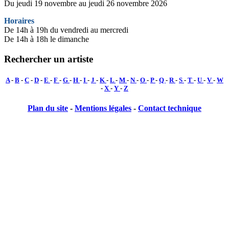
Du jeudi 19 novembre au jeudi 26 novembre 2026
Horaires
De 14h à 19h du vendredi au mercredi
De 14h à 18h le dimanche
Rechercher un artiste
A
-
B
-
C
-
D
-
E
-
F
-
G
-
H
-
I
-
J
-
K
-
L
-
M
-
N
-
O
-
P
-
Q
-
R
-
S
-
T
-
U
-
V
-
W
-
X
-
Y
-
Z
Plan du site
-
Mentions légales
-
Contact technique