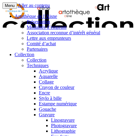
Aller au contenu
Menu
Artothèque de l’Aisne
Présentation
Modalités d’emprunt
Association reconnue d’intérêt général
Lettre aux emprunteurs
Comité d’achat
Partenaires
Collection
Collection
Techniques
Acrylique
Aquarelle
Collage
Crayon de couleur
Encre
Stylo à bille
Estampe numérique
Gouache
Gravure
Linogravure
Photogravure
Lithographie​