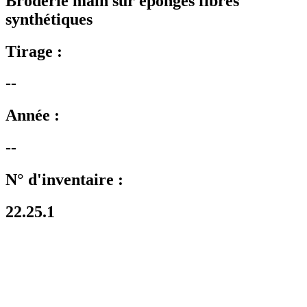
Broderie main sur éponges fibres
synthétiques
Tirage :
--
Année :
--
N° d'inventaire :
22.25.1