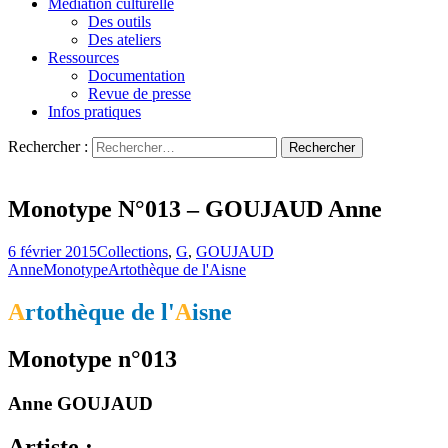
Médiation culturelle
Des outils
Des ateliers
Ressources
Documentation
Revue de presse
Infos pratiques
Rechercher :
L'art s'invite chez vous…
Artothèque de l'Aisne
Monotype N°013 – GOUJAUD Anne
6 février 2015
Collections
,
G
,
GOUJAUD
Anne
Monotype
Artothèque de l'Aisne
A
rtothèque de l'
A
isne
Monotype n°013
Anne GOUJAUD
Artiste :