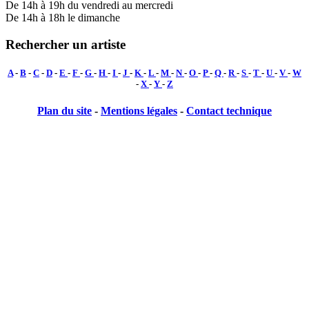
De 14h à 19h du vendredi au mercredi
De 14h à 18h le dimanche
Rechercher un artiste
A
-
B
-
C
-
D
-
E
-
F
-
G
-
H
-
I
-
J
-
K
-
L
-
M
-
N
-
O
-
P
-
Q
-
R
-
S
-
T
-
U
-
V
-
W
-
X
-
Y
-
Z
Plan du site
-
Mentions légales
-
Contact technique