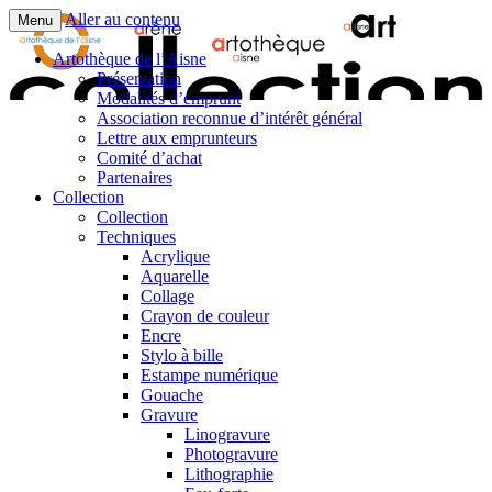
Aller au contenu
Menu
Artothèque de l’Aisne
Présentation
Modalités d’emprunt
Association reconnue d’intérêt général
Lettre aux emprunteurs
Comité d’achat
Partenaires
Collection
Collection
Techniques
Acrylique
Aquarelle
Collage
Crayon de couleur
Encre
Stylo à bille
Estampe numérique
Gouache
Gravure
Linogravure
Photogravure
Lithographie​