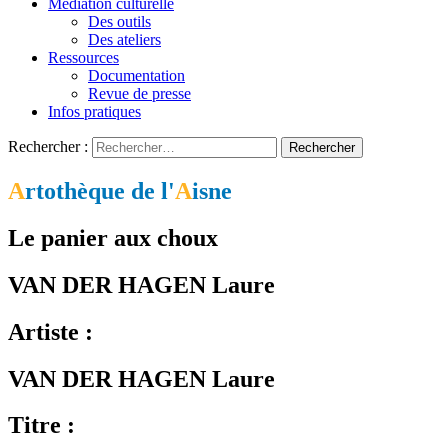
Médiation culturelle
Des outils
Des ateliers
Ressources
Documentation
Revue de presse
Infos pratiques
Rechercher :
L'art s'invite chez vous…
A
rtothèque de l'
A
isne
Artothèque de l'Aisne
Le panier aux choux
VAN DER HAGEN Laure
Artiste :
VAN DER HAGEN Laure
Titre :