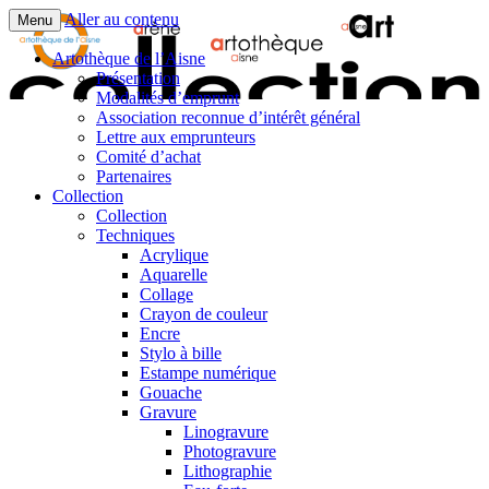
Aller au contenu
Menu
Artothèque de l’Aisne
Présentation
Modalités d’emprunt
Association reconnue d’intérêt général
Lettre aux emprunteurs
Comité d’achat
Partenaires
Collection
Collection
Techniques
Acrylique
Aquarelle
Collage
Crayon de couleur
Encre
Stylo à bille
Estampe numérique
Gouache
Gravure
Linogravure
Photogravure
Lithographie​