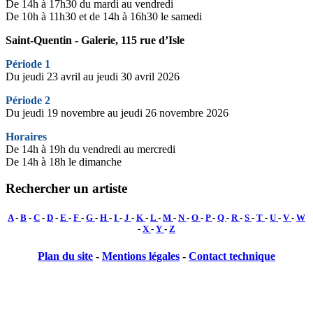
De 14h à 17h30 du mardi au vendredi
De 10h à 11h30 et de 14h à 16h30 le samedi
Saint-Quentin - Galerie, 115 rue d’Isle
Période 1
Du jeudi 23 avril au jeudi 30 avril 2026
Période 2
Du jeudi 19 novembre au jeudi 26 novembre 2026
Horaires
De 14h à 19h du vendredi au mercredi
De 14h à 18h le dimanche
Rechercher un artiste
A
-
B
-
C
-
D
-
E
-
F
-
G
-
H
-
I
-
J
-
K
-
L
-
M
-
N
-
O
-
P
-
Q
-
R
-
S
-
T
-
U
-
V
-
W
-
X
-
Y
-
Z
Plan du site
-
Mentions légales
-
Contact technique