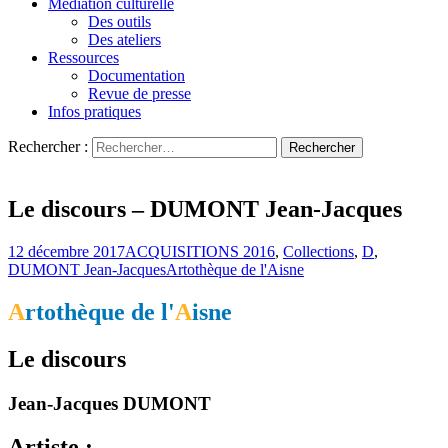
Médiation culturelle
Des outils
Des ateliers
Ressources
Documentation
Revue de presse
Infos pratiques
Rechercher :
L'art s'invite chez vous…
Artothèque de l'Aisne
Le discours – DUMONT Jean-Jacques
12 décembre 2017
ACQUISITIONS 2016
,
Collections
,
D
,
DUMONT Jean-Jacques
Artothèque de l'Aisne
A
rtothèque de l'
A
isne
Le discours
Jean-Jacques DUMONT
Artiste :