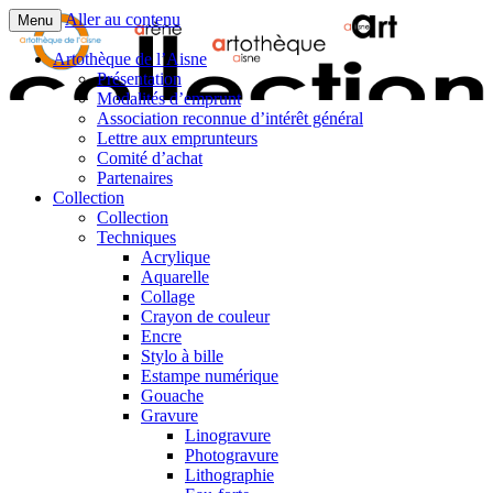
Aller au contenu
Menu
Artothèque de l’Aisne
Présentation
Modalités d’emprunt
Association reconnue d’intérêt général
Lettre aux emprunteurs
Comité d’achat
Partenaires
Collection
Collection
Techniques
Acrylique
Aquarelle
Collage
Crayon de couleur
Encre
Stylo à bille
Estampe numérique
Gouache
Gravure
Linogravure
Photogravure
Lithographie​