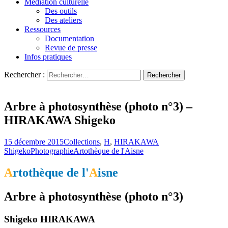
Médiation culturelle
Des outils
Des ateliers
Ressources
Documentation
Revue de presse
Infos pratiques
Rechercher :
L'art s'invite chez vous…
Artothèque de l'Aisne
Arbre à photosynthèse (photo n°3) –
HIRAKAWA Shigeko
15 décembre 2015
Collections
,
H
,
HIRAKAWA
Shigeko
Photographie
Artothèque de l'Aisne
A
rtothèque de l'
A
isne
Arbre à photosynthèse (photo n°3)
Shigeko HIRAKAWA