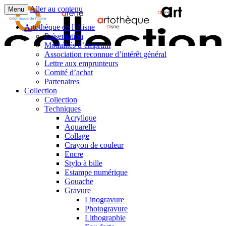
Aller au contenu
Menu
Artothèque de l’Aisne
Présentation
Modalités d’emprunt
Association reconnue d’intérêt général
Lettre aux emprunteurs
Comité d’achat
Partenaires
Collection
Collection
Techniques
Acrylique
Aquarelle
Collage
Crayon de couleur
Encre
Stylo à bille
Estampe numérique
Gouache
Gravure
Linogravure
Photogravure
Lithographie​