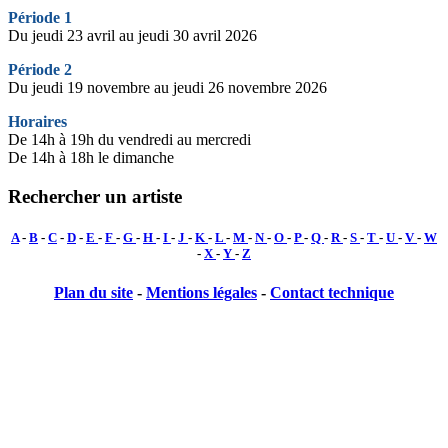
Période 1
Du jeudi 23 avril au jeudi 30 avril 2026
Période 2
Du jeudi 19 novembre au jeudi 26 novembre 2026
Horaires
De 14h à 19h du vendredi au mercredi
De 14h à 18h le dimanche
Rechercher un artiste
A
-
B
-
C
-
D
-
E
-
F
-
G
-
H
-
I
-
J
-
K
-
L
-
M
-
N
-
O
-
P
-
Q
-
R
-
S
-
T
-
U
-
V
-
W
-
X
-
Y
-
Z
Plan du site
-
Mentions légales
-
Contact technique