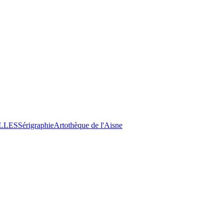
LLES
Sérigraphie
Artothèque de l'Aisne