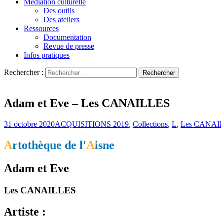
Médiation culturelle
Des outils
Des ateliers
Ressources
Documentation
Revue de presse
Infos pratiques
Rechercher :
L'art s'invite chez vous…
Artothèque de l'Aisne
Adam et Eve – Les CANAILLES
31 octobre 2020
ACQUISITIONS 2019
,
Collections
,
L
,
Les CANAI
A
rtothèque de l'
A
isne
Adam et Eve
Les CANAILLES
Artiste :