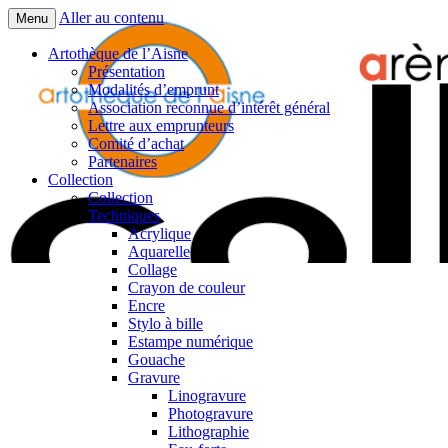
Aller au contenu
Menu
Artothèque de l’Aisne
Présentation
Modalités d’emprunt
Association reconnue d’intérêt général
Lettre aux emprunteurs
Comité d’achat
Partenaires
Collection
Collection
Techniques
Acrylique
Aquarelle
Collage
Crayon de couleur
Encre
Stylo à bille
Estampe numérique
Gouache
Gravure
Linogravure
Photogravure
Lithographie​